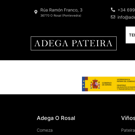
Rúa Ramón Franco, 3
+34 699
36770 O Rosal (Pontevedra)
info@ad
TE
Adega O Rosal
Viño
Comeza
Pateira