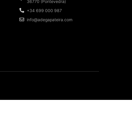
36770 (Pontevedra)
+34 699 000 987
info@adegapateira.com