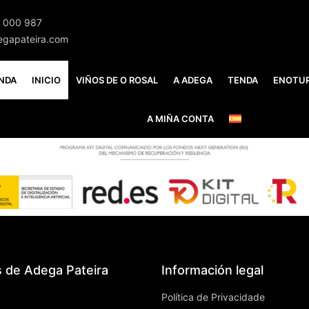
 000 987
egapateira.com
NDA
INICIO
VIÑOS DE O ROSAL
A ADEGA
TENDA
ENOTU
A MIÑA CONTA
s de Adega Pateira
Información legal
Política de Privacidade