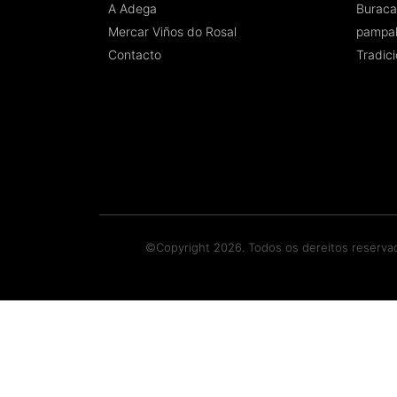
A Adega
Buraca
Mercar Viños do Rosal
pampa
Contacto
Tradic
©Copyright 2026. Todos os dereitos reserva