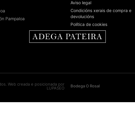
Aviso legal
Condicións xerais de compra e
loa
devolucións
ión Pampaloa
Política de cookies
dos. Web creada e posicionada por
Bodega O Rosal
LUPASEO