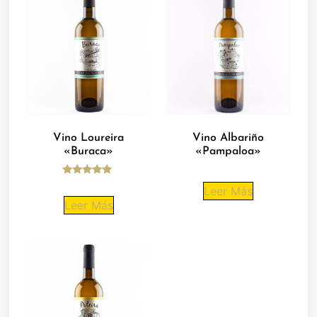
Vino Loureira
Vino Albariño
«Buraca»
«Pampaloa»
Valorado
Leer Más
con
5.00
Leer Más
de 5