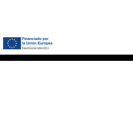
Encuéntranos
C/ Ramón Franco, 3, O Rosal,
36770 (Pontevedra)
uciones
+34 699 000 987
info@adegapateira.com