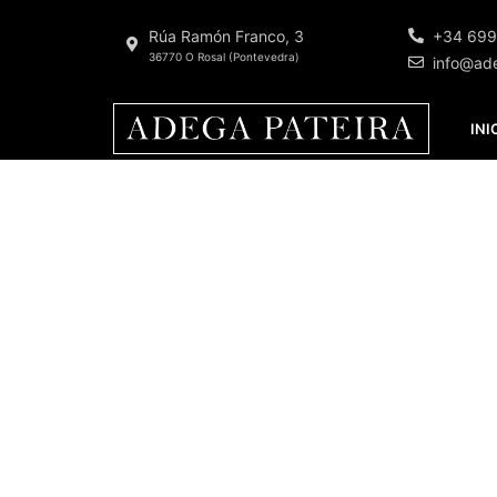
Rúa Ramón Franco, 3
+34 699
36770 O Rosal (Pontevedra)
info@ad
INI