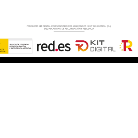
s de Adega Pateira
Información Legal
Política de privacidad
Aviso Legal
Condiciones de Compra y Devol
loa
Política de Cookies
oa Tradición