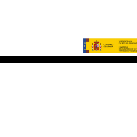
Bodega De O Rosal
Vino
Inicio
Pateira
La Bodega
Buraca
Comprar Vinos de O Rosal
Pampa
Contacto
Pampal