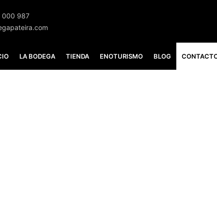
 000 987
egapateira.com
CIO
LA BODEGA
TIENDA
ENOTURISMO
BLOG
CONTACT