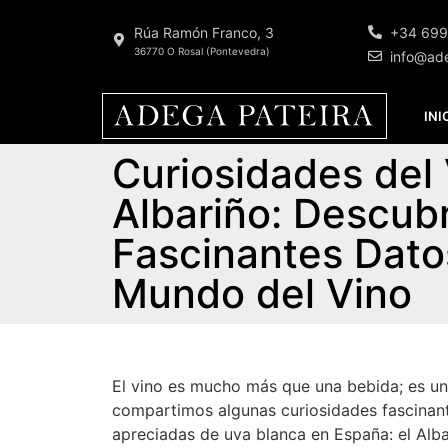
Rúa Ramón Franco, 3
+34 699
36770 O Rosal (Pontevedra)
info@ad
INI
Curiosidades del
Albariño: Descub
Fascinantes Dato
Mundo del Vino
El vino es mucho más que una bebida; es una 
compartimos algunas curiosidades fascinant
apreciadas de uva blanca en España: el Alba