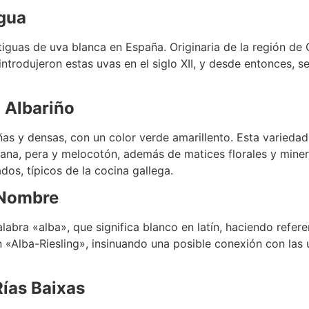
igua
iguas de uva blanca en España. Originaria de la región de G
ntrodujeron estas uvas en el siglo XII, y desde entonces, 
l Albariño
ñas y densas, con un color verde amarillento. Esta varieda
na, pera y melocotón, además de matices florales y mineral
os, típicos de la cocina gallega.
l Nombre
abra «alba», que significa blanco en latín, haciendo referen
n «Alba-Riesling», insinuando una posible conexión con las
ías Baixas