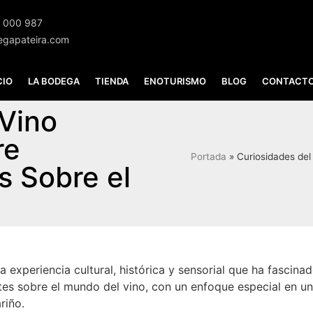
 000 987
egapateira.com
CIO
LA BODEGA
TIENDA
ENOTURISMO
BLOG
CONTACT
 Vino
re
Portada
»
Curiosidades del
s Sobre el
experiencia cultural, histórica y sensorial que ha fascina
es sobre el mundo del vino, con un enfoque especial en un
riño.